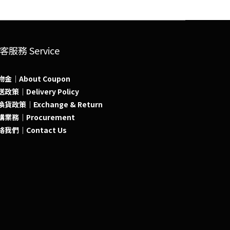
客服務 Service
物金｜About Coupon
政策｜Delivery Policy
貨政策｜Exchange & Return
購業務｜Procurement
絡我們｜Contact Us