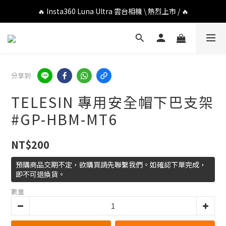
🔥 DJI OSMO POCKET 4P 口袋相機 \ 熱烈上市 / 🔥
🔥 Insta360 Luna Ultra 雲台相機 \ 熱烈上市 / 🔥
🔥 Insta360 GO Ultra Hello Kitty 聯名限定套裝 \ 時尚上市 / 🔥
🔥 DJI OSMO POCKET 4P 口袋相機 \ 熱烈上市 / 🔥
分享到
TELESIN 專用安全帽下巴支架
#GP-HBM-MT6
NT$200
預購商品交期不定，欲購買請先聯繫我們。如確認下單完成，
即不可退換貨。
數量