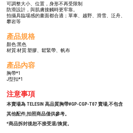
可調整大小、位置，身形不再受限制
防滑設計，與肌膚接觸時更牢靠。
拍攝具臨場感的畫面都合適；單車、越野、滑雪、泛舟、
攀岩等
產品規格
顏色:黑色
材質:材質:塑膠、鬆緊帶、帆布
產品內容
胸帶*1
J型扣*1
注意事項
本賣場為 TELESIN 高品質胸帶#GP-CGP-T07 賣場,不包含
其他配件,拍照商品僅供參考。
*商品拆封後恕不接受退/換貨。