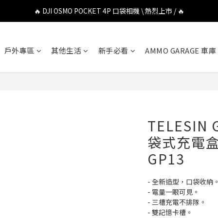
🔥 DJI OSMO POCKET 4P 口袋相機 \ 熱烈上市 / 🔥
🔥 DJI OSMO POCKET 4P 口袋相機 \ 熱烈上市 / 🔥
🔥 Insta360 Luna Ultra 雲台相機 \ 熱烈上市 / 🔥
戶外專區
其他生活
新手必看
AMMO GARAGE 車庫
🔥 Insta360 GO Ultra Hello Kitty 聯名限定套裝 \ 時尚上市 / 🔥
🔥 DJI OSMO POCKET 4P 口袋相機 \ 熱烈上市 / 🔥
TELESIN 
袋式充電盒 #
GP13
- 全新造型，口袋收納
- 電量一眼可見。
- 三槽充電不排隊。
- 雙記憶卡槽。