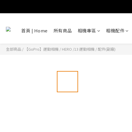
首頁 | Home
所有商品
相機專區
相機配件
全部商品
/
【GoPro】運動相機
/
HERO /13 運動相機
/
配件(副廠)