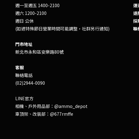
週一至週五 1400-2100
運送
週六 1200-2100
退換
週日 公休
採
(如遇特殊節日營業時間可能調整，社群另行通知)
聯
門市地址
新北市永和區安樂路80號
客服
聯絡電話
(02)2944-0090
LINE官方
相機、戶外用品部：
@ammo_depot
車頂架、改裝部：
@677rmffe