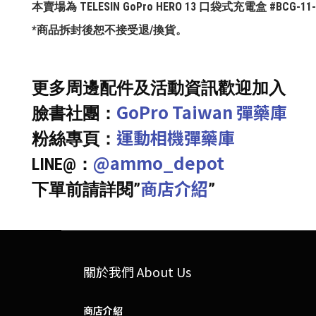
本賣場為 TELESIN GoPro HERO 13 口袋式充電盒 #BC
*商品拆封後恕不接受退/換貨。
更多周邊配件及活動資訊歡迎加入
GoPro Taiwan 彈藥庫
臉書社團：
運動相機彈藥庫
粉絲專頁：
@ammo_depot
LINE@：
商店介紹
下單前請詳閱”
”
關於我們 About Us
商店介紹