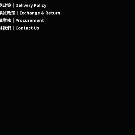
政策｜Delivery Policy
貨政策｜Exchange & Return
購業務｜Procurement
絡我們｜Contact Us