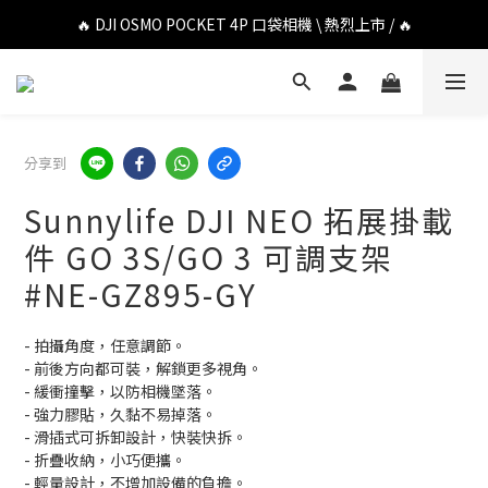
🔥 DJI OSMO POCKET 4P 口袋相機 \ 熱烈上市 / 🔥
🔥 DJI OSMO POCKET 4P 口袋相機 \ 熱烈上市 / 🔥
🔥 Insta360 Luna Ultra 雲台相機 \ 熱烈上市 / 🔥
🔥 Insta360 GO Ultra Hello Kitty 聯名限定套裝 \ 時尚上市 / 🔥
分享到
🔥 DJI OSMO POCKET 4P 口袋相機 \ 熱烈上市 / 🔥
Sunnylife DJI NEO 拓展掛載
件 GO 3S/GO 3 可調支架
#NE-GZ895-GY
- 拍攝角度，任意調節。
- 前後方向都可裝，解鎖更多視角。
- 緩衝撞擊，以防相機墜落。
- 強力膠貼，久黏不易掉落。
- 滑插式可拆卸設計，快裝快拆。
- 折疊收納，小巧便攜。
- 輕量設計，不增加設備的負擔。