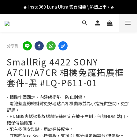
🔥 DJI OSMO POCKET 4P 口袋相機 \ 熱烈上市 / 🔥
🔥 Insta360 Luna Ultra 雲台相機 \ 熱烈上市 / 🔥
🔥 Insta360 GO Ultra Hello Kitty 聯名限定套裝 \ 時尚上市 / 🔥
🔥 DJI OSMO POCKET 4P 口袋相機 \ 熱烈上市 / 🔥
分享到
SmallRig 4422 SONY
A7CII/A7CR 相機兔籠拓展框
套件-黑 #LQ-P611-01
- 相機牢固固定，內建緩衝墊，防止刮傷。
- 電池蓋處的鉸鏈臂更好地貼合相機曲線並為小指提供空間，更加
舒適。
- HDMI線夾透過指旋螺絲快速固定在籠子左側，保護HDMI端口，
確保傳輸穩定。
- 配有多個安裝點，用於連接配件。
- 底部的Arca Swiss快裝板，支援DJI部分穩定器雲台/快裝板。