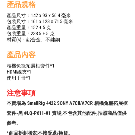
產品規格
產品尺寸：142 x 93 x 56.4 毫米
包裝尺寸：161 x 123 x 71.5 毫米
產品重量：152 ± 5 克
包裝重量：238.5 ± 5 克
材質(s)：鋁合金、不鏽鋼
產品內容
相機兔籠拓展框套件*1
HDMI線夾*1
使用手冊*1
注意事項
本賣場為 SmallRig 4422 SONY A7CII/A7CR 相機兔籠拓展框
套件-黑 #LQ-P611-01 賣場,不包含其他配件,拍照商品僅供
參考。
*商品拆封後恕不接受退/換貨。