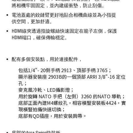
將相機牢固固定，並內建緩衝墊，防止刮傷。
電池蓋處的鉸鏈臂更好地貼合相機曲線並為小指提
供空間，更加舒適。
HDMI線夾透過指旋螺絲快速固定在籠子左側，保護
HDMI端口，確保傳輸穩定。
配有多個安裝點，用於連接配件，
包括1/4"- 20側手柄 2913、頂部手柄 3765；
顯示器安裝座 2903B的一個頂部 ARRI 3/8"-16 定位
孔；
麥克風冷靴、LED攝影燈；
用於旋轉 NATO 手把（左側）3260 的NATO 導軌；
底部正面內建M4螺紋孔，相容橫豎安裝板4424，實
現橫豎拍攝快速切換；
底部有QD插座，用於安裝肩帶。
底部的Arca Swiss快裝板，