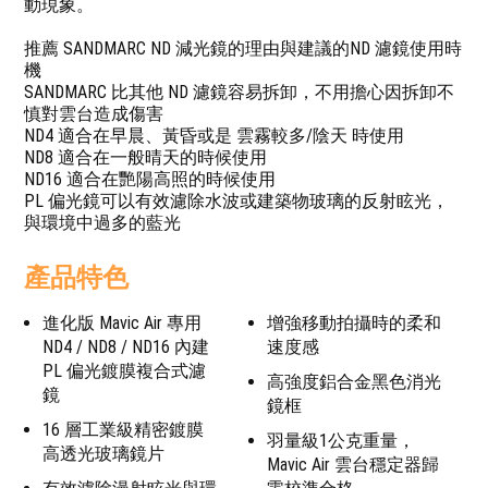
動現象。
推薦 SANDMARC ND 減光鏡的理由與建議的ND 濾鏡使用時
機
SANDMARC 比其他 ND 濾鏡容易拆卸，不用擔心因拆卸不
慎對雲台造成傷害
ND4 適合在早晨、黃昏或是 雲霧較多/陰天 時使用
ND8 適合在一般晴天的時候使用
ND16 適合在艷陽高照的時候使用
PL 偏光鏡可以有效濾除水波或建築物玻璃的反射眩光，
與環境中過多的藍光
產品特色
進化版 Mavic Air 專用
增強移動拍攝時的柔和
ND4 / ND8 / ND16 內建
速度感
PL 偏光鍍膜複合式濾
高強度鋁合金黑色消光
鏡
鏡框
16 層工業級精密鍍膜
羽量級1公克重量，
高透光玻璃鏡片
Mavic Air 雲台穩定器歸