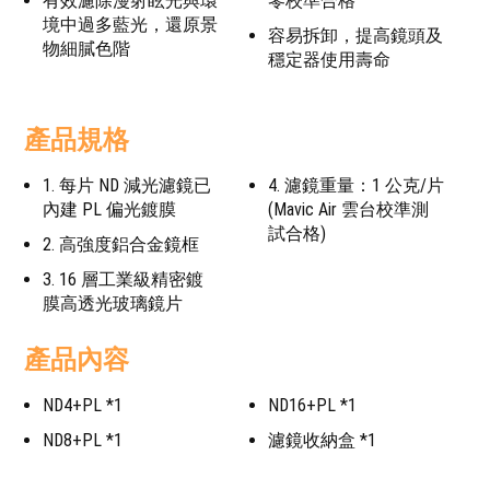
有效濾除漫射眩光與環
零校準合格
境中過多藍光，還原景
容易拆卸，提高鏡頭及
物細膩色階
穩定器使用壽命
產品規格
1. 每片 ND 減光濾鏡已
4. 濾鏡重量：1 公克/片
內建 PL 偏光鍍膜
(Mavic Air 雲台校準測
試合格)
2. 高強度鋁合金鏡框
3. 16 層工業級精密鍍
膜高透光玻璃鏡片
產品內容
ND4+PL *1
ND16+PL *1
ND8+PL *1
濾鏡收納盒 *1