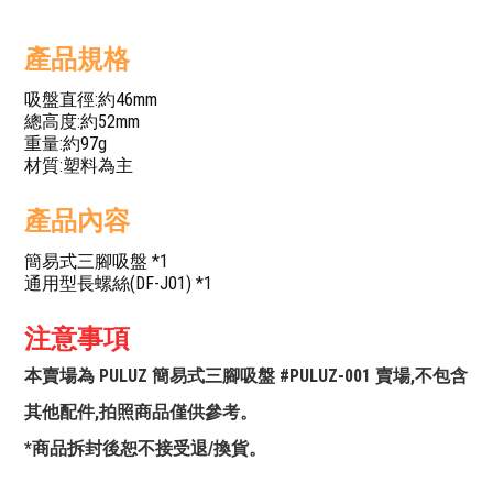
產品規格
吸盤直徑:約46mm
總高度:約52mm
重量:約97g
材質:塑料為主
產品內容
簡易式三腳吸盤 *1
通用型長螺絲(DF-J01) *1
注意事項
本賣場為 PULUZ 簡易式三腳吸盤 #PULUZ-001 賣場,不包含
其他配件,拍照商品僅供參考。
*商品拆封後恕不接受退/換貨。