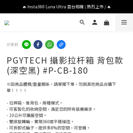
🔥 DJI OSMO POCKET 4P 口袋相機 \ 熱烈上市 / 🔥
🔥 Insta360 Luna Ultra 雲台相機 \ 熱烈上市 / 🔥
🔥 Insta360 GO Ultra Hello Kitty 聯名限定套裝 \ 時尚上市 / 🔥
🔥 DJI OSMO POCKET 4P 口袋相機 \ 熱烈上市 / 🔥
分享到
PGYTECH 攝影拉杆箱 背包款
(深空黑) #P-CB-180
※因商品體積/重量關係，請單獨下單，勿與其他商品合購下
單！！！！
- 拉桿箱、後背包，兩種模式。
- 可客製化的收納空間，滿足您的所有裝備需求。
- 10公升可擴展空間。
- 雙排旋轉輪，實現360度平穩操控。
- 可拆卸式輪子，提供多8%的空間，可登機。