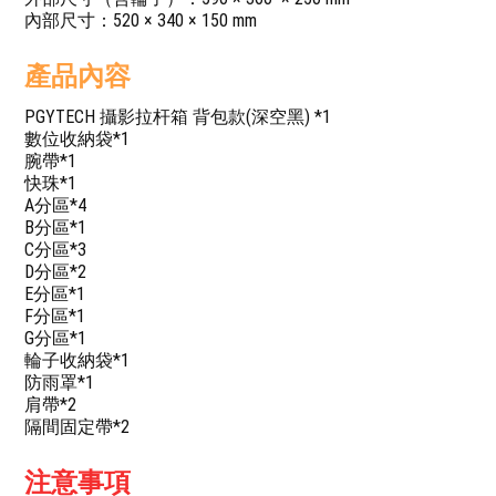
內部尺寸：520 × 340 × 150 mm
產品內容
PGYTECH 攝影拉杆箱 背包款(深空黑) *1
數位收納袋*1
腕帶*1
快珠*1
A分區*4
B分區*1
C分區*3
D分區*2
E分區*1
F分區*1
G分區*1
輪子收納袋*1
防雨罩*1
肩帶*2
隔間固定帶*2
注意事項