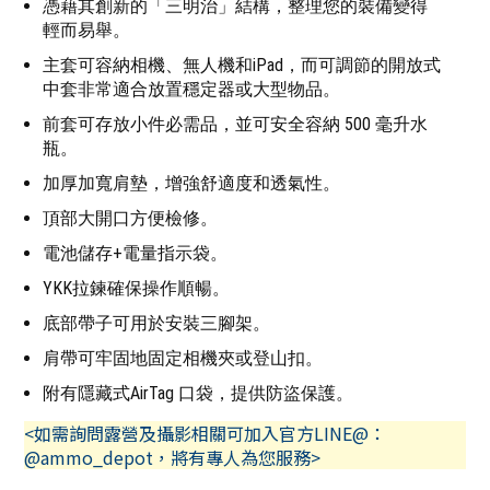
憑藉其創新的「三明治」結構，整理您的裝備變得
輕而易舉。
主套可容納相機、無人機和iPad，而可調節的開放式
中套非常適合放置穩定器或大型物品。
前套可存放小件必需品，並可安全容納 500 毫升水
瓶。
加厚加寬肩墊，增強舒適度和透氣性。
頂部大開口方便檢修。
電池儲存+電量指示袋。
YKK拉鍊確保操作順暢。
底部帶子可用於安裝三腳架。
肩帶可牢固地固定相機夾或登山扣。
附有隱藏式AirTag 口袋，提供防盜保護。
<如需詢問露營及攝影相關可加入官方LINE@：
@ammo_depot，將有專人為您服務>