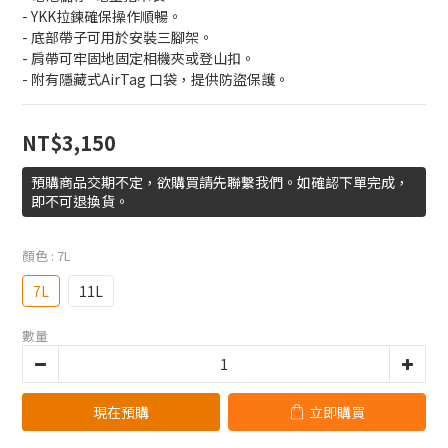
- YKK拉鍊確保操作順暢。
- 底部帶子可用於安裝三腳架。
- 肩帶可牢固地固定相機夾或登山扣。
- 附有隱藏式AirTag 口袋，提供防盜保護。
NT$3,150
預購商品交期不定，欲購買請先聯繫我們。如確認下單完成，
即不可退換貨。
顏色
: 7L
7L
11L
數量
現在預購
立即購買