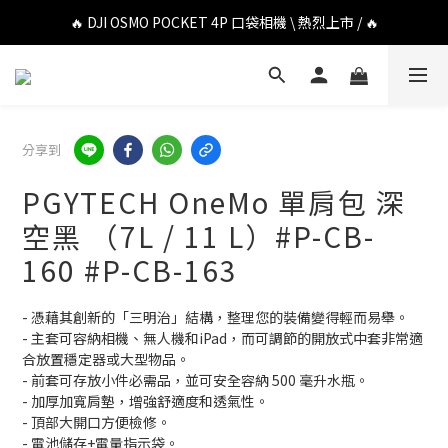
🔥 DJI OSMO POCKET 4P 口袋相機 \ 熱烈上市 / 🔥
🔥 DJI OSMO POCKET 4P 口袋相機 \ 熱烈上市 / 🔥
🔥 Insta360 Luna Ultra 雲台相機 \ 熱烈上市 / 🔥
🔥 Insta360 GO Ultra Hello Kitty 聯名限定套裝 \ 時尚上市 / 🔥
分享到
🔥 DJI OSMO POCKET 4P 口袋相機 \ 熱烈上市 / 🔥
PGYTECH OneMo 單肩包 深
空黑 （7L / 11 L）#P-CB-
160 #P-CB-163
- 憑藉其創新的「三明治」結構，整理您的裝備變得輕而易舉。
- 主套可容納相機、無人機和iPad，而可調節的開放式中套非常適
合放置穩定器或大型物品。
- 前套可存放小件必需品，並可安全容納 500 毫升水瓶。
- 加厚加寬肩墊，增強舒適度和透氣性。
- 頂部大開口方便檢修。
- 電池儲存+電量指示袋。