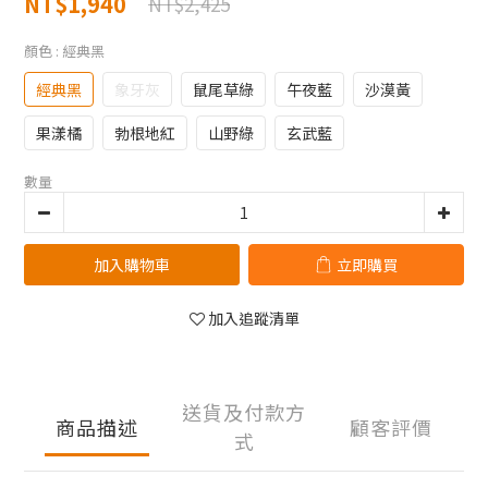
NT$1,940
NT$2,425
顏色
: 經典黑
經典黑
象牙灰
鼠尾草綠
午夜藍
沙漠黃
果漾橘
勃根地紅
山野綠
玄武藍
數量
加入購物車
立即購買
加入追蹤清單
送貨及付款方
商品描述
顧客評價
式