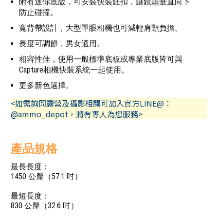
附有迷你底版，可安裝快裝鈕扣，讓鏡頭垂直向下
防止碰撞。
寬背帶設計，大型單眼相機也可減輕肩頸負擔。
長度可調節，男女適用。
相容性佳，使用一般標準底板或專業底版皆可與
Capture相機快裝系統一起使用。
更多新色選擇。
<如需詢問露營及攝影相關可加入官方LINE@：
@ammo_depot，將有專人為您服務>
產品規格
最長長度：
1450 公釐（57.1 吋）
最短長度：
830 公釐（32.6 吋）