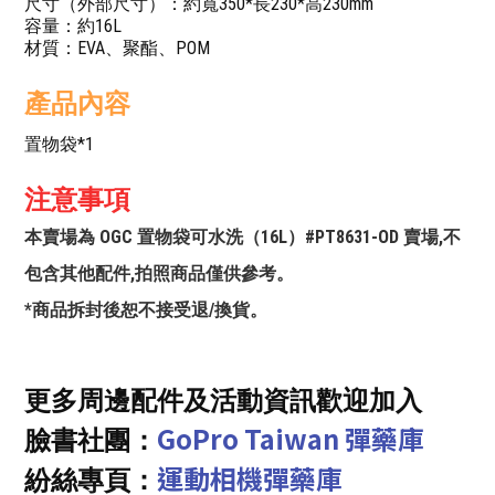
尺寸（外部尺寸）：約寬350*長230*高230mm
容量：約16L
材質：EVA、聚酯、POM
產品內容
置物袋*1
注意事項
本賣場為 OGC 置物袋可水洗（16L）#PT8631-OD 賣場,不
包含其他配件,拍照商品僅供參考。
*商品拆封後恕不接受退/換貨。
更多周邊配件及活動資訊歡迎加入
GoPro Taiwan 彈藥庫
臉書社團：
運動相機彈藥庫
紛絲專頁：