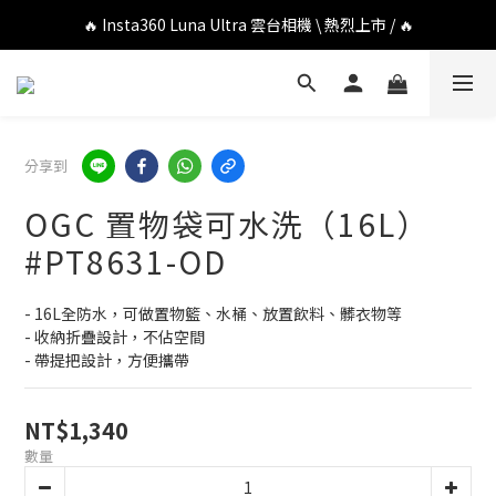
🔥 DJI OSMO POCKET 4P 口袋相機 \ 熱烈上市 / 🔥
🔥 Insta360 Luna Ultra 雲台相機 \ 熱烈上市 / 🔥
🔥 Insta360 GO Ultra Hello Kitty 聯名限定套裝 \ 時尚上市 / 🔥
🔥 DJI OSMO POCKET 4P 口袋相機 \ 熱烈上市 / 🔥
分享到
OGC 置物袋可水洗（16L）
#PT8631-OD
- 16L全防水，可做置物籃、水桶、放置飲料、髒衣物等
- 收納折疊設計，不佔空間
- 帶提把設計，方便攜帶
NT$1,340
數量