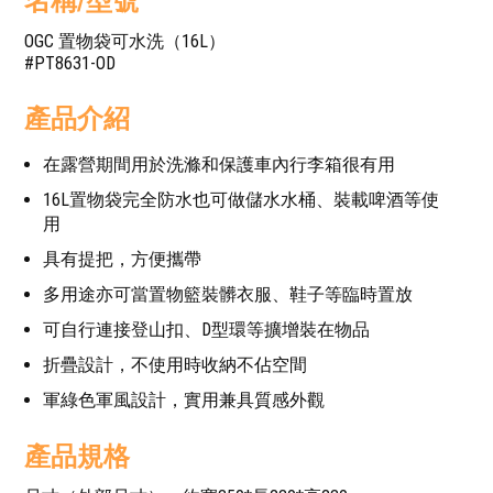
名稱/型號
OGC 置物袋可水洗（16L）
#PT8631-OD
產品介紹
在露營期間用於洗滌和保護車內行李箱很有用
16L置物袋完全防水也可做儲水水桶、裝載啤酒等使
用
具有提把，方便攜帶
多用途亦可當置物籃裝髒衣服、鞋子等臨時置放
可自行連接登山扣、D型環等擴增裝在物品
折疊設計，不使用時收納不佔空間
軍綠色軍風設計，實用兼具質感外觀
產品規格