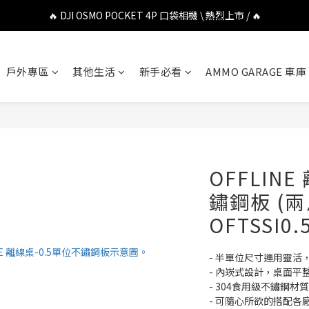
🔥 DJI OSMO POCKET 4P 口袋相機 \ 熱烈上市 / 🔥
🔥 DJI OSMO POCKET 4P 口袋相機 \ 熱烈上市 / 🔥
🔥 Insta360 Luna Ultra 雲台相機 \ 熱烈上市 / 🔥
戶外專區
其他生活
新手必看
AMMO GARAGE 車庫
🔥 Insta360 GO Ultra Hello Kitty 聯名限定套裝 \ 時尚上市 / 🔥
🔥 DJI OSMO POCKET 4P 口袋相機 \ 熱烈上市 / 🔥
OFFLINE
鏽鋼板 (兩片
OFTSSI0.
- 半單位尺寸運用靈
- 內崁式設計，桌面平
- 304食用級不鏽鋼
- 可隨心所欲的搭配各