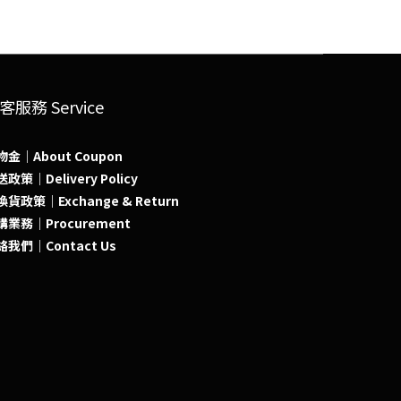
客服務 Service
物金｜About Coupon
政策｜Delivery Policy
貨政策｜Exchange & Return
購業務｜Procurement
絡我們｜Contact Us