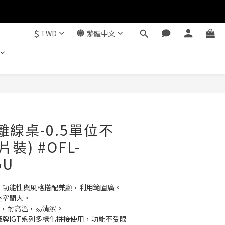
$
TWD
繁體中文
立即購買
 離線桌-0.5單位不
裝) #OFL-
5U
活，功能性與風格搭配兼顧，利用範圍廣。
整空間大。
材質，耐高溫，易清潔。
廠牌IGT系列多樣化拼接使用，功能不受限