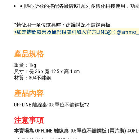
可隨心所欲的搭配各廠牌IGT系列多樣化拼接使用，功
*若使用一單位爐具時，建議搭配不鏽鋼桌板
<如需詢問露營及攝影相關可加入官方LINE@：@ammo_
產品規格
重量：1kg
尺寸：長 36 x 寬 12.5 x 高 1 cm
材質：304不鏽鋼
產品內容
OFFLINE 離線桌-0.5單位不鏽鋼板*2
注意事項
本賣場為 OFFLINE 離線桌-0.5單位不鏽鋼板 (兩片裝) #O