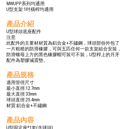
MWUPP系列均通用
U型支架:1吋橫桿均通用
產品介紹
U型球頭底座配件
注意:
此配件的主要材材質為鋁合金+不鏽鋼，球頭部份外包了
一片粗糙的防滑橡膠，可與五匹任何一款支架組合安裝，
防滑螺母上方的黑色橡膠帽可裝可不裝，U型桿上的月牙
配件為塑膠減震墊。
產品規格
適用管徑尺寸:
最小直徑:12.7mm
最大直徑:33mm
球頭直徑:25.4mm
材質:鋁合金+不鏽鋼
產品內容
U型固定座*1套(含球頭)