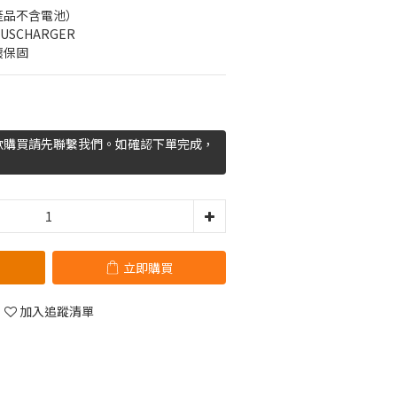
產品不含電池）
LUSCHARGER
壞保固
欲購買請先聯繫我們。如確認下單完成，
立即購買
加入追蹤清單