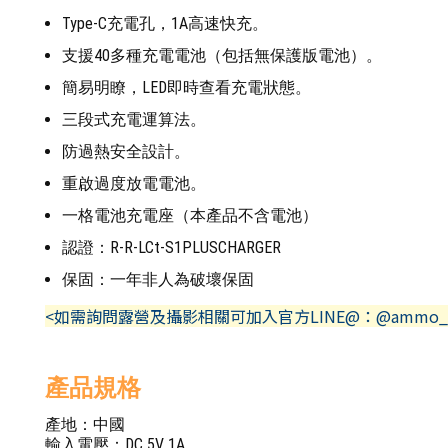
Type-C充電孔，1A高速快充。
支援40多種充電電池（包括無保護版電池）。
簡易明瞭，LED即時查看充電狀態。
三段式充電運算法。
防過熱安全設計。
重啟過度放電電池。
一格電池充電座（本產品不含電池）
認證：R-R-LCt-S1PLUSCHARGER
保固：一年非人為破壞保固
<如需詢問露營及攝影相關可加入官方LINE@：@ammo_
產品規格
產地：中國
輸入電壓：DC 5V 1A