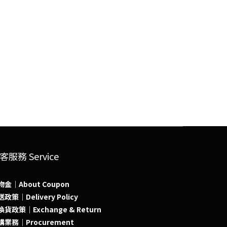
客服務 Service
物金｜About Coupon
政策｜Delivery Policy
貨政策｜Exchange & Return
購業務｜Procurement