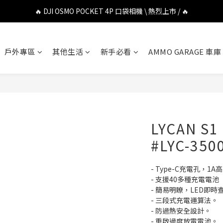
🔥 DJI OSMO POCKET 4P 口袋相機 \ 熱烈上市 / 🔥
🔥 DJI OSMO POCKET 4P 口袋相機 \ 熱烈上市 / 🔥
🔥 Insta360 Luna Ultra 雲台相機 \ 熱烈上市 / 🔥
戶外專區
其他生活
新手必看
AMMO GARAGE 車庫
🔥 Insta360 GO Ultra Hello Kitty 聯名限定套裝 \ 時尚上市 / 🔥
🔥 DJI OSMO POCKET 4P 口袋相機 \ 熱烈上市 / 🔥
LYCAN S
#LYC-350
- Type-C充電孔，1
- 支援40多種充電電
- 簡易明瞭，LED即
- 三段式充電運算法。
- 防過熱安全設計。
- 重啟過度放電電池。