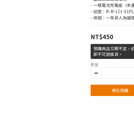
- 一格電池充電座（本
- 認證：R-R-LCt-S1P
- 保固：一年非人為破
NT$450
預購商品交期不定，
即不可退換貨。
數量
現在預購