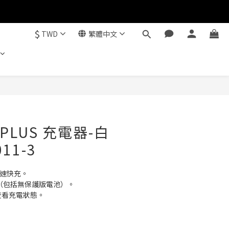
$
TWD
繁體中文
立即購買
1 PLUS 充電器-白
011-3
A高速快充。
池（包括無保護版電池）。
時查看充電狀態。