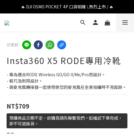
🔥 DJI OSMO POCKET 4P 口袋相機 \ 熱烈上市 / 🔥
🔥 DJI OSMO POCKET 4P 口袋相機 \ 熱烈上市 / 🔥
🔥 Insta360 Luna Ultra 雲台相機 \ 熱烈上市 / 🔥
🔥 Insta360 GO Ultra Hello Kitty 聯名限定套裝 \ 時尚上市 / 🔥
分享到
🔥 DJI OSMO POCKET 4P 口袋相機 \ 熱烈上市 / 🔥
Insta360 X5 RODE專用冷靴
- 專為適合RODE Wireless GO/GO II/Me/Pro而設計。
- 輕巧及耐用設計。
- 與麥克風轉接器一起使用使您的麥克風在全景拍攝時不見蹤跡。
NT$709
預購商品交期不定，欲購買請先聯繫我們。如確認下單完成，
即不可退換貨。
數量