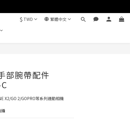
$
TWD
繁體中文
立即購買
60 手部腕帶配件
-C
/ONE X2/GO 2/GOPRO等系列運動相機
拍攝