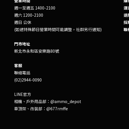
營業時間
購
週一至週五 1400-2100
運送
週六 1200-2100
退換
週日 公休
採
(如遇特殊節日營業時間可能調整，社群另行通知)
聯
門市地址
新北市永和區安樂路80號
客服
聯絡電話
(02)2944-0090
LINE官方
相機、戶外用品部：
@ammo_depot
車頂架、改裝部：
@677rmffe