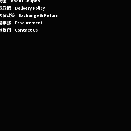
物金｜About Coupon
政策｜Delivery Policy
貨政策｜Exchange & Return
購業務｜Procurement
絡我們｜Contact Us