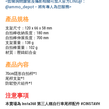
<如需詢問露營及攝影相關可加入官方LINE@：
@ammo_depot，將有專人為您服務>
產品規格
支架尺寸：120 x 66 x 58 mm
自拍棒收納長度：180 mm
自拍棒伸展長度：700 mm
支架重量：138 g
自拍棒重量：102 g
材質：壓鑄鋁合金
產品內容
70cm隱形自拍桿*1
尾桿支架*1
防鬆墊片組件*1
注意事項
本賣場為 Insta360 第三人稱自行車尾桿配件 #CINSTAVH