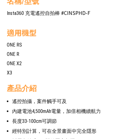
名稱/型號
CINSPHD-F
Insta360 充電遙控自拍棒 #
適用機型
ONE RS
ONE R
ONE X2
X3
產品介紹
遙控拍攝，案件觸手可及
內建電池4,500mAh電量，加倍相機續航力
長度33-100cm可調節
經特別計算，可在全景畫面中完全隱形