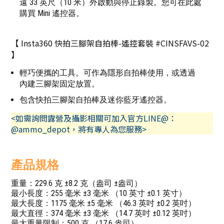
遠 33 英尺（10 米）外啟動與停止錄製。您可在此處
購買 Mini 遙控器。
【 Insta360 快拍三腳架自拍棒-遙控套裝 #CINSFAVS-02
】
輕巧便攜的工具。可作為隱形自拍棒使用，或透過
內建三腳架固定放置。
包含快拍三腳架自拍棒及迷你藍牙遙控器。
<如需詢問露營及攝影相關可加入官方LINE@：
@ammo_depot，將有專人為您服務>
產品規格
重量：229.6 克 ±8.2 克（盎司 ±盎司）
最小長度：255 毫米 ±3 毫米 （10 英寸 ±0.1 英寸）
最大長度：1175 毫米 ±5 毫米 （46.3 英吋 ±0.2 英吋）
最大直徑：374 毫米 ±3 毫米 （14.7 英吋 ±0.12 英吋）
最大重量限制：500 克 （17.6 盎司）