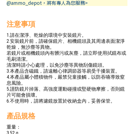
@ammo_depot，將有專人為您服務>
注意事項
1.請在潔淨、乾燥的環境中安裝鏡片。
2.安裝鏡片前，請確保鏡片、相機鏡頭及其周邊表面潔淨
乾燥，無沙塵等異物。
若鏡片或相機鏡頭內有髒污或灰塵，請立即使用拭鏡布或
毛刷清潔。
清潔時請小心處理，以免沙塵等異物刮傷鏡頭。
3.本產品含磁鐵，請遠離心律調節器等易受干擾裝置。
4.本產品屬小體積物件，嚴禁兒童接觸，以防吞嚥導致窒
息風險。
5.謹防鏡片掉落、高強度運動碰撞或堅硬物摩擦，否則鏡
片可能會損壞。
6.不使用時，請將濾鏡放置於收納盒內，妥善保管。
產品規格
重量：
3.52 g