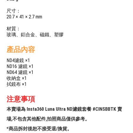
尺寸：
20.7 × 41 × 2.7 mm
材質：
玻璃、鋁合金、磁鐵、塑膠
產品內容
ND4濾鏡 ×1
ND16 濾鏡 ×1
ND64 濾鏡 ×1
收納盒 ×1
拭鏡布 ×1
注意事項
本賣場為 Insta360 Luna Ultra ND濾鏡套餐 #CINSBBTK 賣
場,不包含其他配件,拍照商品僅供參考。
*商品拆封後恕不接受退/換貨。