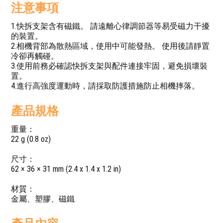
注意事項
1.快拆支架含有磁鐵。 請遠離心律調節器等易受磁力干擾
的裝置。
2.相機背部為散熱區域，使用中可能發熱。 使用後請靜置
冷卻再觸碰。
3.使用前務必確認快拆支架與配件連接牢固，避免損壞裝
置。
4.進行高強度運動時，請採取防護措施防止相機摔落。
產品規格
重量：
22 g (0.8 oz)
尺寸：
62 × 36 × 31 mm (2.4 x 1.4 x 1.2 in)
材質：
金屬、塑膠、磁鐵