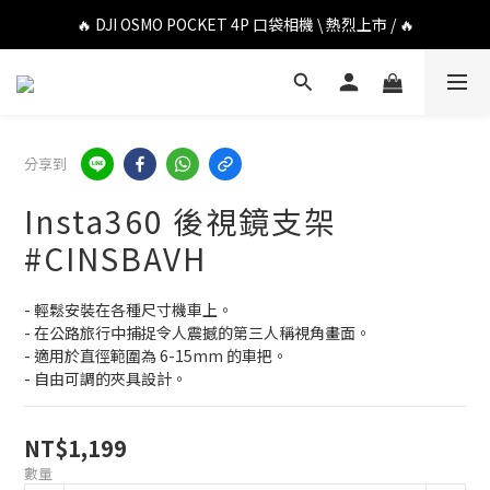
🔥 DJI OSMO POCKET 4P 口袋相機 \ 熱烈上市 / 🔥
🔥 DJI OSMO POCKET 4P 口袋相機 \ 熱烈上市 / 🔥
🔥 Insta360 Luna Ultra 雲台相機 \ 熱烈上市 / 🔥
🔥 Insta360 GO Ultra Hello Kitty 聯名限定套裝 \ 時尚上市 / 🔥
分享到
🔥 DJI OSMO POCKET 4P 口袋相機 \ 熱烈上市 / 🔥
Insta360 後視鏡支架
#CINSBAVH
- 輕鬆安裝在各種尺寸機車上。
- 在公路旅行中捕捉令人震撼的第三人稱視角畫面。
- 適用於直徑範圍為 6-15mm 的車把。
- 自由可調的夾具設計。
NT$1,199
數量