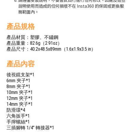
請遵循安裝說明，不要嘗試自行進行任何修改。因違反這些
說明使用而造成的任何損壞不在 Insta360 的保固或更換服
務範圍內。
產品規格
產品材質：塑膠、不鏽鋼
產品重量：82.6g（2.91oz）
產品尺寸：40.2x48.5x89mm（1.6x1.9x3.5 in）
產品內容
後視鏡支架*1
6mm 夾子*1
8mm 夾子*1
10mm 夾子*1
12mm 夾子*1
14mm 夾子*1
防滑環*4
六角扳手*1
手擰螺絲*1
三插腳轉 1/4" 轉接器*1