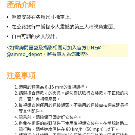
產品介紹
輕鬆安裝在各種尺寸機車上。
在公路旅行中捕捉令人震撼的第三人稱視角畫面。
自由可調的夾具設計。
<如需詢問露營及攝影相關可加入官方LINE@：
@ammo_depot，將有專人為您服務>
注意事項
適用於範圍為 6-15 mm的後視鏡桿。
請選擇合適尺寸的夾具。請勿嘗試強行安裝尺寸不正確的夾
具，否則會損壞產品。
後視鏡支架僅用於連接鏡頭，不能用於連接自拍棒或延長桿
等其他配件。
騎乘前，請確保已固定好安裝座。
避免在崎嶇的越野條件下使用後視鏡安裝座。在常規道路上
騎行時，請將速度保持在 80 km/h（50 mph）以下。