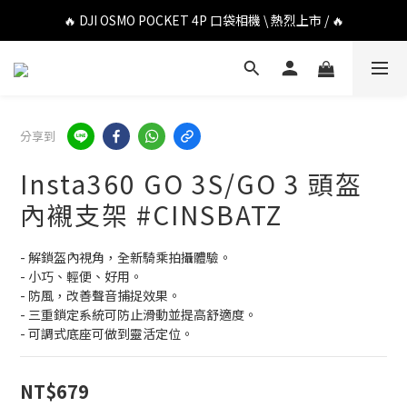
🔥 DJI OSMO POCKET 4P 口袋相機 \ 熱烈上市 / 🔥
🔥 DJI OSMO POCKET 4P 口袋相機 \ 熱烈上市 / 🔥
🔥 Insta360 Luna Ultra 雲台相機 \ 熱烈上市 / 🔥
🔥 Insta360 GO Ultra Hello Kitty 聯名限定套裝 \ 時尚上市 / 🔥
分享到
🔥 DJI OSMO POCKET 4P 口袋相機 \ 熱烈上市 / 🔥
Insta360 GO 3S/GO 3 頭盔
內襯支架 #CINSBATZ
- 解鎖盔內視角，全新騎乘拍攝體驗。
- 小巧、輕便、好用。
- 防風，改善聲音捕捉效果。
- 三重鎖定系統可防止滑動並提高舒適度。
- 可調式底座可做到靈活定位。
NT$679