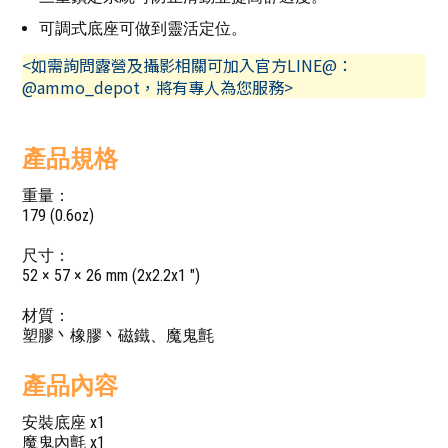
可調式底座可做到靈活定位。
<如需詢問露營及攝影相關可加入官方LINE@：
@ammo_depot，將有專人為您服務>
產品規格
重量：
179 (0.6oz)
尺寸：
52 × 57 × 26 mm (2x2.2x1 ")
材質：
塑膠丶橡膠丶磁鐵、魔鬼氈
產品內容
安裝底座 x1
魔鬼內氈 x1