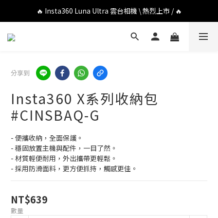
🔥 DJI OSMO POCKET 4P 口袋相機 \ 熱烈上市 / 🔥
🔥 Insta360 Luna Ultra 雲台相機 \ 熱烈上市 / 🔥
🔥 Insta360 GO Ultra Hello Kitty 聯名限定套裝 \ 時尚上市 / 🔥
🔥 DJI OSMO POCKET 4P 口袋相機 \ 熱烈上市 / 🔥
分享到
Insta360 X系列收納包
#CINSBAQ-G
- 便攜收納，全面保護。
- 穩固放置主機與配件，一目了然。
- 材質輕便耐用，外出攜帶更輕鬆。
- 採用防滑面料，更方便抓持，觸感更佳。
NT$639
數量