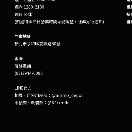
週六 1200-2100
退換
週日 公休
採
(如遇特殊節日營業時間可能調整，社群另行通知)
聯
門市地址
新北市永和區安樂路80號
客服
聯絡電話
(02)2944-0090
LINE官方
相機、戶外用品部：
@ammo_depot
車頂架、改裝部：
@677rmffe