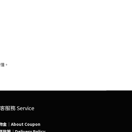
客服務 Service
物金｜About Coupon
政策｜Delivery Policy