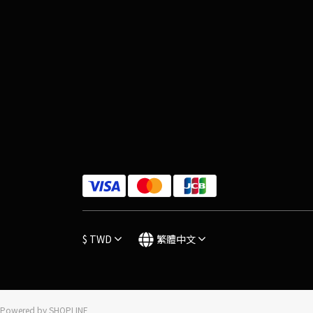
$
TWD
繁體中文
Powered by SHOPLINE