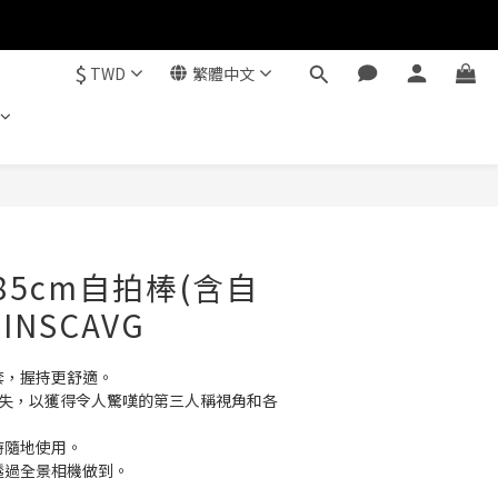
$
TWD
繁體中文
立即購買
0 85cm自拍棒(含自
INSCAVG
套，握持更舒適。
自動消失，以獲得令人驚嘆的第三人稱視角和各
時隨地使用。
透過全景相機做到。