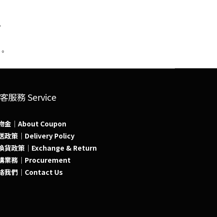
客服務 Service
物金｜About Coupon
政策｜Delivery Policy
貨政策｜Exchange & Return
購業務｜Procurement
絡我們｜Contact Us