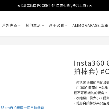
🔥 DJI OSMO POCKET 4P 口袋相機 \ 熱烈上市 / 🔥
🔥 DJI OSMO POCKET 4P 口袋相機 \ 熱烈上市 / 🔥
🔥 Insta360 Luna Ultra 雲台相機 \ 熱烈上市 / 🔥
戶外專區
其他生活
新手必看
AMMO GARAGE 車庫
🔥 Insta360 GO Ultra Hello Kitty 聯名限定套裝 \ 時尚上市 / 🔥
🔥 DJI OSMO POCKET 4P 口袋相機 \ 熱烈上市 / 🔥
Insta36
拍棒套) #C
- 包括可拆卸的自拍棒
- 在 360° 畫面中
種不可思議的的視角。
- 收縮至口袋大小，隨
- 隱形自拍棒效果只能