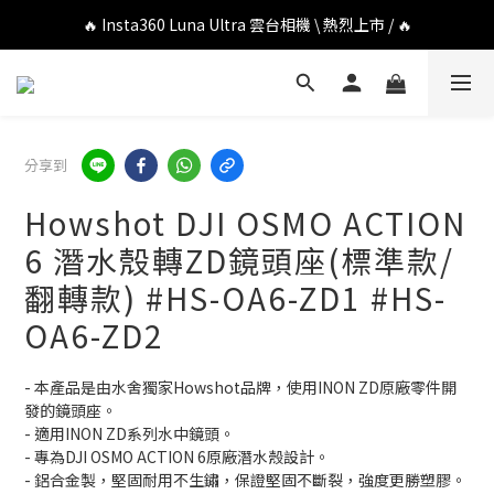
🔥 DJI OSMO POCKET 4P 口袋相機 \ 熱烈上市 / 🔥
🔥 Insta360 Luna Ultra 雲台相機 \ 熱烈上市 / 🔥
🔥 Insta360 GO Ultra Hello Kitty 聯名限定套裝 \ 時尚上市 / 🔥
🔥 DJI OSMO POCKET 4P 口袋相機 \ 熱烈上市 / 🔥
分享到
Howshot DJI OSMO ACTION
6 潛水殼轉ZD鏡頭座(標準款/
翻轉款) #HS-OA6-ZD1 #HS-
OA6-ZD2
- 本產品是由水舍獨家Howshot品牌，使用INON ZD原廠零件開
發的鏡頭座。
- 適用INON ZD系列水中鏡頭。
- 專為DJI OSMO ACTION 6原廠潛水殼設計。
- 鋁合金製，堅固耐用不生鏽，保證堅固不斷裂，強度更勝塑膠。