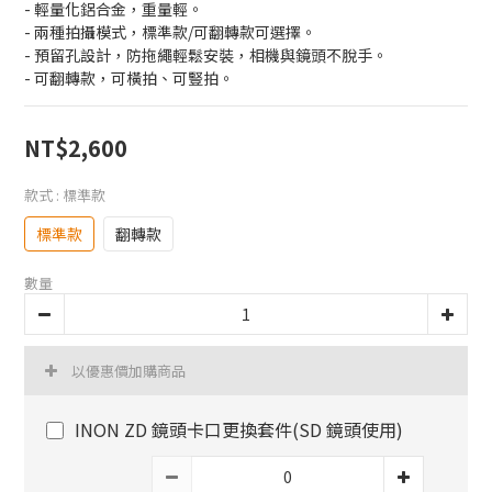
- 輕量化鋁合金，重量輕。
- 兩種拍攝模式，標準款/可翻轉款可選擇。
- 預留孔設計，防拖繩輕鬆安裝，相機與鏡頭不脫手。
- 可翻轉款，可橫拍、可豎拍。
NT$2,600
款式
: 標準款
標準款
翻轉款
數量
以優惠價加購商品
INON ZD 鏡頭卡口更換套件(SD 鏡頭使用)