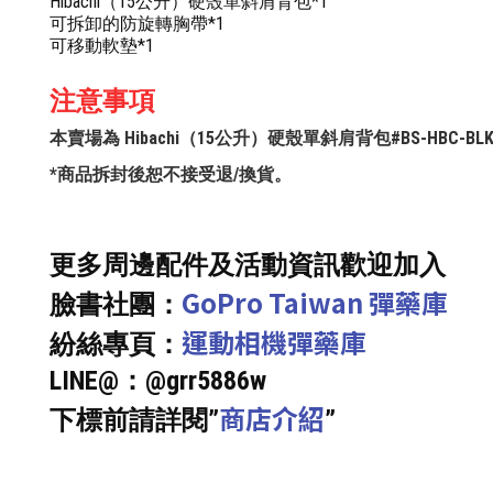
Hibachi（15公升）硬殼單斜肩背包*1
可拆卸的防旋轉胸帶*1
可移動軟墊*1
注意事項
本賣場為 Hibachi（15公升）硬殼單斜肩背包#BS-HBC-B
*商品拆封後恕不接受退/換貨。
更多周邊配件及活動資訊歡迎加入
GoPro Taiwan 彈藥庫
臉書社團：
運動相機彈藥庫
紛絲專頁：
LINE@：@grr5886w
商店介紹
下標前請詳閱”
”