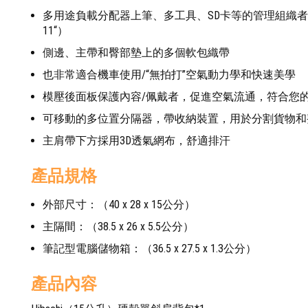
多用途負載分配器上筆、多工具、SD卡等的管理組織者面板
11“）
側邊、主帶和臀部墊上的多個軟包織帶
也非常適合機車使用/“無拍打”空氣動力學和快速美學
模壓後面板保護內容/佩戴者，促進空氣流通，符合您
可移動的多位置分隔器，帶收納裝置，用於分割貨物和
主肩帶下方採用3D透氣網布，舒適排汗
產品規格
外部尺寸：（40 x 28 x 15公分）
主隔間：（38.5 x 26 x 5.5公分）
筆記型電腦儲物箱：（36.5 x 27.5 x 1.3公分）
產品內容