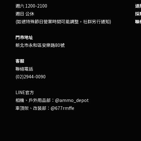
週六 1200-2100
退換
週日 公休
採
(如遇特殊節日營業時間可能調整，社群另行通知)
聯
門市地址
新北市永和區安樂路80號
客服
聯絡電話
(02)2944-0090
LINE官方
相機、戶外用品部：
@ammo_depot
車頂架、改裝部：
@677rmffe