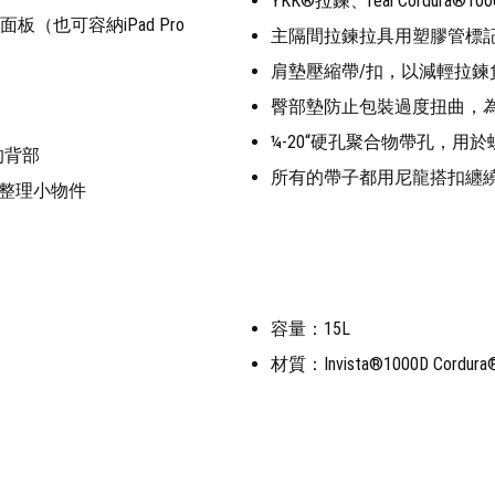
YKK®拉鍊、real Cordu
（也可容納iPad Pro
主隔間拉鍊拉具用塑膠管標
肩墊壓縮帶/扣，以減輕拉鍊
臀部墊防止包裝過度扭曲，
¼-20“硬孔聚合物帶孔，用
的背部
所有的帶子都用尼龍搭扣纏
整理小物件
容量：15L
材質：Invista®1000D C