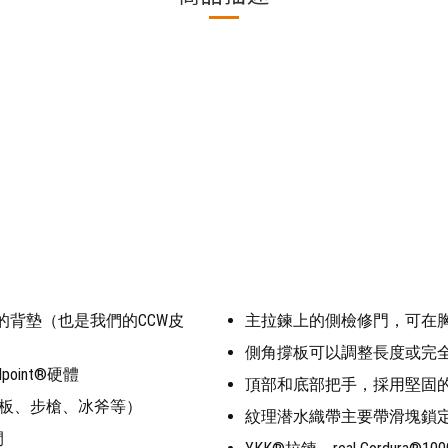
襯墊的背墊（也是我們的CCW皮
主拉鍊上的側檢修門，可在
側角撐板可以調整長度或完
int®硬體
頂部和底部把手，採用堅固的
板、步槍、冰斧等）
紋理潜水織帶主要帶滑塊鎖
間