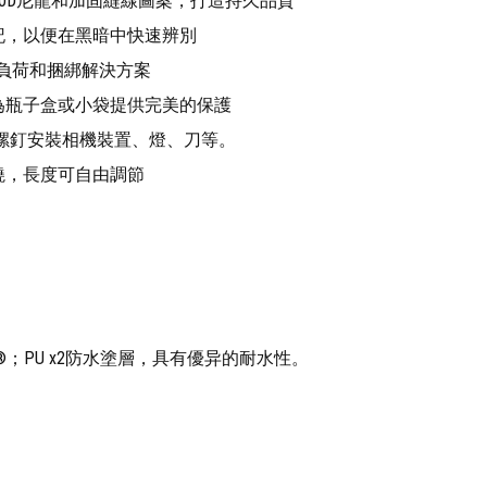
ra®1000D尼龍和加固縫線圖案，打造持久品質
記，以便在黑暗中快速辨別
負荷和捆綁解決方案
為瓶子盒或小袋提供完美的保護
於螺釘安裝相機裝置、燈、刀等。
繞，長度可自由調節
ordura®；PU x2防水塗層，具有優异的耐水性。