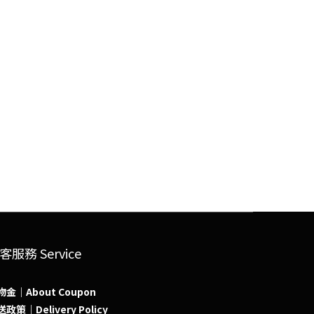
客服務 Service
物金｜About Coupon
政策｜Delivery Policy