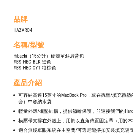
品牌
HAZARD4
名稱/型號
Hibachi（15公升）硬殼單斜肩背包
#BS-HBC-BLK 黑色
#BS-HBC-CYT 狼棕色
產品介紹
可容納高達15英寸的MacBook Pro，或在襯墊/填充
套）中容納水袋
輕量外殼/襯墊結構，提供齒輪保護，並連接我們的Hardpo
模壓帶支撐在外殼上，用於以直角佈置固定帶（用於木
適合無鏡單眼系統在主空間/可選尼龍搭扣安裝填充隔