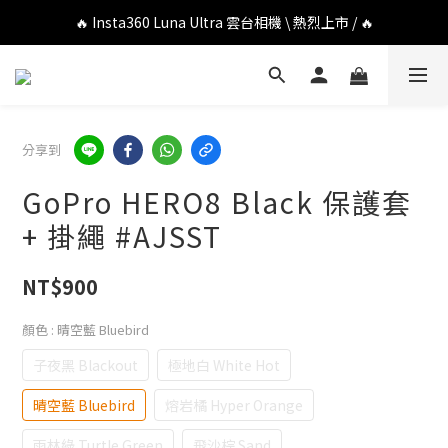
🔥 DJI OSMO POCKET 4P 口袋相機 \ 熱烈上市 / 🔥
🔥 Insta360 Luna Ultra 雲台相機 \ 熱烈上市 / 🔥
🔥 Insta360 GO Ultra Hello Kitty 聯名限定套裝 \ 時尚上市 / 🔥
🔥 DJI OSMO POCKET 4P 口袋相機 \ 熱烈上市 / 🔥
分享到
GoPro HERO8 Black 保護套
+ 掛繩 #AJSST
NT$900
顏色
: 晴空藍 Bluebird
子夜黑 Blackout
極地白 White Hot
晴空藍 Bluebird
熔岩橘 Hyper Orange
雨林綠 Turtle Green
飛沙棕 Sand