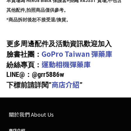
本賣場為 HERO8 Black 保護套+掛繩 #AJSST 賣場,不包含
其他配件,拍照商品僅供參考。
*商品拆封後恕不接受退/換貨。
更多周邊配件及活動資訊歡迎加入
GoPro Taiwan 彈藥庫
臉書社團：
運動相機彈藥庫
紛絲專頁：
LINE@：@grr5886w
商店介紹
下標前請詳閱”
”
關於我們 About Us
商店介紹