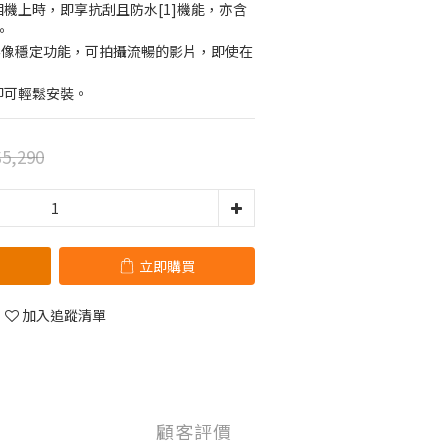
相機上時，即享抗刮且防水[1]機能，亦含
。
oth影像穩定功能，可拍攝流暢的影片，即使在
即可輕鬆安裝。
5,290
立即購買
加入追蹤清單
顧客評價