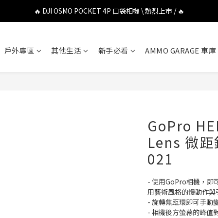
🔥 DJI OSMO POCKET 4P 口袋相機 \ 熱烈上市 / 🔥
🔥 DJI OSMO POCKET 4P 口袋相機 \ 熱烈上市 / 🔥
🔥 Insta360 Luna Ultra 雲台相機 \ 熱烈上市 / 🔥
戶外專區
其他生活
新手必看
AMMO GARAGE 車庫
🔥 Insta360 GO Ultra Hello Kitty 聯名限定套裝 \ 時尚上市 / 🔥
🔥 DJI OSMO POCKET 4P 口袋相機 \ 熱烈上市 / 🔥
GoPro HE
Lens 微距
021
- 使用GoPro相機
用藝術風格的慢動作與
- 旋轉焦距環即可手動變
- 相機後方螢幕的峰