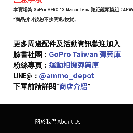
本賣場為 GoPro HERO 13 Marco Lens 微距鏡頭模組
*商品拆封後恕不接受退/換貨。
更多周邊配件及活動資訊歡迎加入
GoPro Taiwan 彈藥庫
臉書社團：
運動相機彈藥庫
粉絲專頁：
@ammo_depot
LINE@：
商店介紹
下單前請詳閱”
”
關於我們 About Us