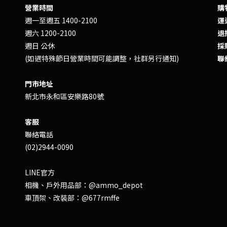
營業時間
購
週一至週五 1400-2100
運送
週六 1200-2100
退換
週日 公休
採
(如遇特殊節日營業時間可能調整，社群另行通知)
聯
門市地址
新北市永和區安樂路80號
客服
聯絡電話
(02)2944-0090
LINE官方
相機、戶外用品部：
@ammo_depot
車頂架、改裝部：
@677rmffe