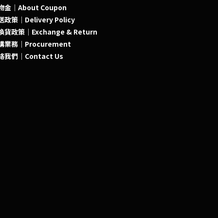
物金｜About Coupon
政策｜Delivery Policy
貨政策｜Exchange & Return
購業務｜Procurement
絡我們｜Contact Us