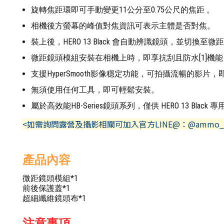
旋轉焦距環即可手動變更11公分至0.75公尺的焦距 。
相機後方螢幕的峰值對焦資訊可表示主體是否對焦。
裝上後，HERO 13 Black 會自動辨識鏡頭，並切
微距鏡頭模組安裝在相機上時，即享抗刮且防水[1]機
支援HyperSmooth影像穩定功能，可拍攝流暢的影
無須使用任何工具，即可輕鬆安裝。
屬於高效能HB-Series鏡頭系列，僅供 HERO 13 Black 專
<如需詢問露營及攝影相關可加入官方LINE@：@ammo_
產品內容
微距鏡頭模組*1
前後保護蓋*1
超細纖維鏡頭布*1
注意事項