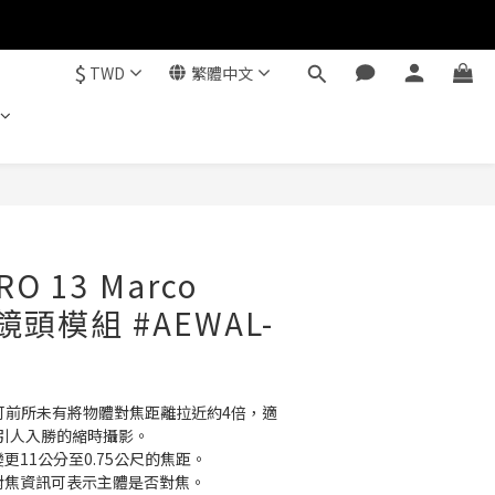
$
TWD
繁體中文
立即購買
RO 13 Marco
鏡頭模組 #AEWAL-
，即可前所未有將物體對焦距離拉近約4倍，適
引人入勝的縮時攝影。
更11公分至0.75公尺的焦距。
值對焦資訊可表示主體是否對焦。