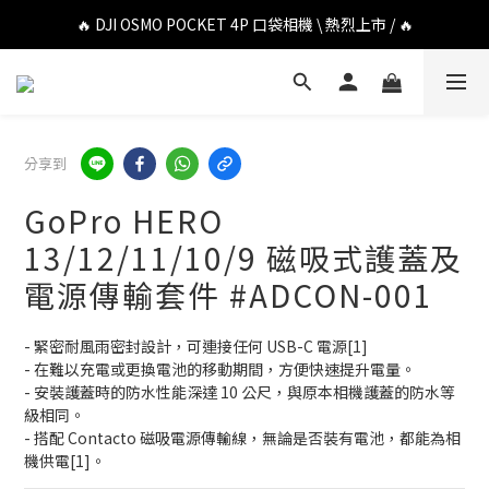
🔥 DJI OSMO POCKET 4P 口袋相機 \ 熱烈上市 / 🔥
🔥 DJI OSMO POCKET 4P 口袋相機 \ 熱烈上市 / 🔥
🔥 Insta360 Luna Ultra 雲台相機 \ 熱烈上市 / 🔥
🔥 Insta360 GO Ultra Hello Kitty 聯名限定套裝 \ 時尚上市 / 🔥
分享到
🔥 DJI OSMO POCKET 4P 口袋相機 \ 熱烈上市 / 🔥
GoPro HERO
13/12/11/10/9 磁吸式護蓋及
電源傳輸套件 #ADCON-001
- 緊密耐風雨密封設計，可連接任何 USB-C 電源[1]
- 在難以充電或更換電池的移動期間，方便快速提升電量。
- 安裝護蓋時的防水性能深達 10 公尺，與原本相機護蓋的防水等
級相同。
- 搭配 Contacto 磁吸電源傳輸線，無論是否裝有電池，都能為相
機供電[1]。