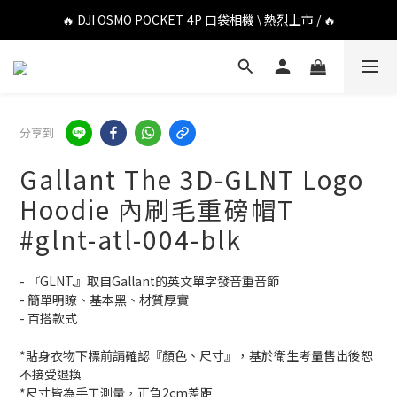
🔥 DJI OSMO POCKET 4P 口袋相機 \ 熱烈上市 / 🔥
🔥 DJI OSMO POCKET 4P 口袋相機 \ 熱烈上市 / 🔥
🔥 Insta360 Luna Ultra 雲台相機 \ 熱烈上市 / 🔥
🔥 Insta360 GO Ultra Hello Kitty 聯名限定套裝 \ 時尚上市 / 🔥
分享到
🔥 DJI OSMO POCKET 4P 口袋相機 \ 熱烈上市 / 🔥
Gallant The 3D-GLNT Logo
Hoodie 內刷毛重磅帽T
#glnt-atl-004-blk
- 『GLNT.』取自Gallant的英文單字發音重音節
- 簡單明瞭、基本黑、材質厚實
- 百搭款式
*貼身衣物下標前請確認『顏色、尺寸』，基於衛生考量售出後恕
不接受退換
*尺寸皆為手工測量，正負2cm差距