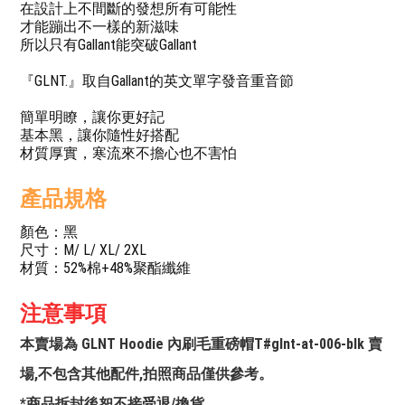
在設計上不間斷的發想所有可能性
才能蹦出不一樣的新滋味
所以只有Gallant能突破Gallant
『GLNT.』取自Gallant的英文單字發音重音節
簡單明瞭，讓你更好記
基本黑，讓你隨性好搭配
材質厚實，寒流來不擔心也不害怕
產品規格
顏色：黑
尺寸：M/ L/ XL/ 2XL
材質：52%棉+48%聚酯纖維
注意事項
本賣場為 GLNT Hoodie 內刷毛重磅帽T#glnt-at-006-blk 賣
場,不包含其他配件,拍照商品僅供參考。
*商品拆封後恕不接受退/換貨。