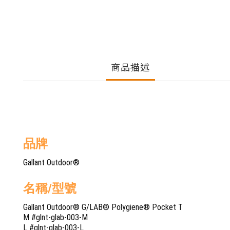
商品描述
品牌
Gallant Outdoor®
名稱/型號
Gallant Outdoor® G/LAB® Polygiene® Pocket T
M #glnt-glab-003-M
L #glnt-glab-003-L