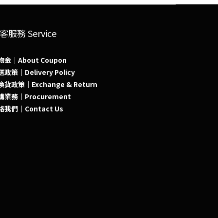
客服務 Service
物金｜About Coupon
政策｜Delivery Policy
貨政策｜Exchange & Return
購業務｜Procurement
絡我們｜Contact Us