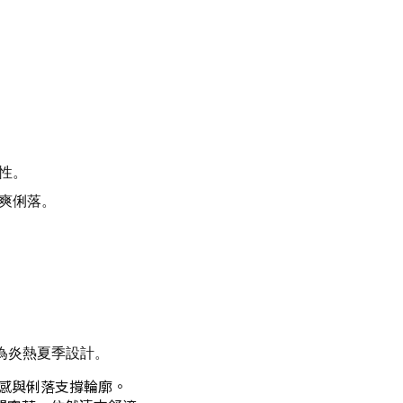
性。
爽俐落。
料，專為炎熱夏季設計。
感與俐落支撐輪廓。