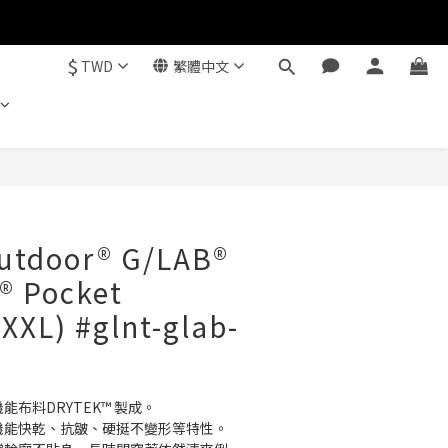
$
TWD
繁體中文
立即購買
Outdoor® G/LAB®
® Pocket
XXL) #glnt-glab-
能布料DRYTEK™ 製成。
與機能快乾、抗皺、硬挺不變形等特性。