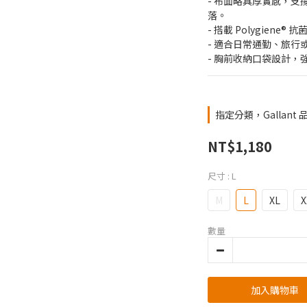
- 布面略具厚實感，
落。
- 搭載 Polygien
- 適合日常通勤、旅行
- 胸前收納口袋設計
指定分類，Gallant
NT$1,180
尺寸
: L
M
L
XL
X
數量
加入購物車