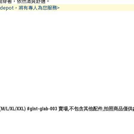
長時間穿著，依然清爽舒適。
depot，將有專人為您服務>
ket T(M/L/XL/XXL) #glnt-glab-003 賣場,不包含其他配件,拍照商品