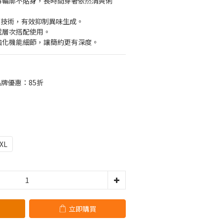
支撐輪廓不貼身，長時間穿著依然清爽俐
e® 抗菌技術，有效抑制異味生成。
或層次搭配使用。
，強化機能細節，讓簡約更有深度。
 品牌優惠：85折
XL
立即購買