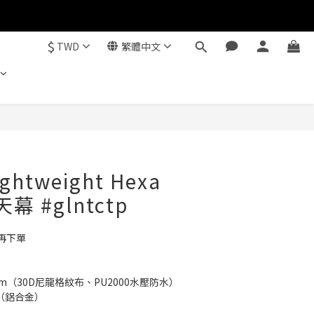
$
TWD
繁體中文
立即購買
ightweight Hexa
天幕 #glntctp
再下單
0cm（30D尼龍格紋布、PU2000水壓防水）
高（鋁合金）