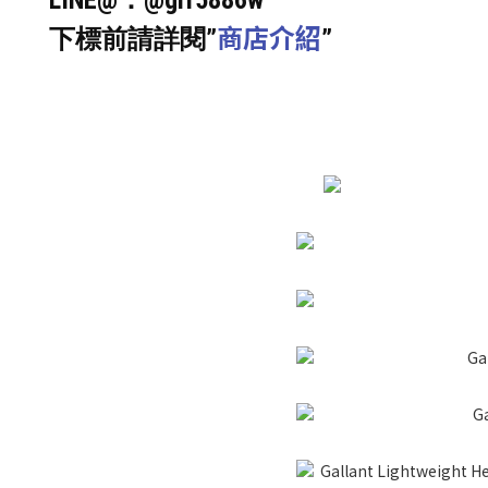
LINE@：@grr5886w
商店介紹
下標前請詳閱”
”