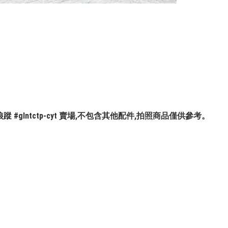
p-blk狼蹤 #glntctp-cyt 賣場,不包含其他配件,拍照商品僅供參考。