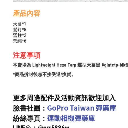
產品內容
天幕*1
營釘*8
營柱*2
營繩*6
注意事項
本賣場為 Lightweight Hexa Tarp 蝶型天幕黑 #glntct
*商品拆封後恕不接受退/換貨。
更多周邊配件及活動資訊歡迎加入
GoPro Taiwan 彈藥庫
臉書社團：
運動相機彈藥庫
紛絲專頁：