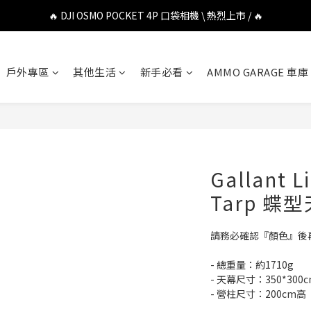
🔥 DJI OSMO POCKET 4P 口袋相機 \ 熱烈上市 / 🔥
🔥 DJI OSMO POCKET 4P 口袋相機 \ 熱烈上市 / 🔥
🔥 Insta360 Luna Ultra 雲台相機 \ 熱烈上市 / 🔥
戶外專區
其他生活
新手必看
AMMO GARAGE 車庫
🔥 Insta360 GO Ultra Hello Kitty 聯名限定套裝 \ 時尚上市 / 🔥
🔥 DJI OSMO POCKET 4P 口袋相機 \ 熱烈上市 / 🔥
Gallant L
Tarp 蝶型
請務必確認『顏色』後
- 總重量：約1710g
- 天幕尺寸：350*30
- 營柱尺寸：200cm