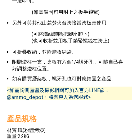
一邊即可。
(如需鎖固可用附上之板手鎖緊)
另外可與其他山麓焚火台跨接當跨板桌使用。
(可將螺絲卸除把腳座卸下)
(也可收折並用板手鎖緊螺絲在跨上)
可折疊收納，並附贈收納袋。
附贈燈柱一支，桌板有六個1/4螺牙孔，可隨自己喜
好調整燈柱位置。
如有購買層架板，螺牙孔也可對應鎖固之產品。
<如需詢問露營及攝影相關可加入官方LINE@：
@ammo_depot，將有專人為您服務>
產品規格
材質:鐵(粉體烤漆)
重量:2.2KG