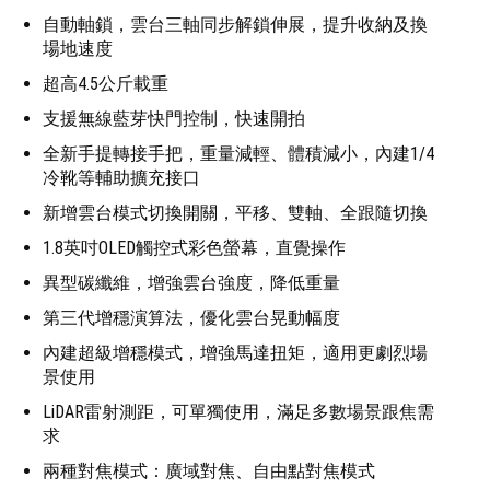
自動軸鎖，雲台三軸同步解鎖伸展，提升收納及換
場地速度
超高4.5公斤載重
支援無線藍芽快門控制，快速開拍
全新手提轉接手把，重量減輕、體積減小，內建1/4
冷靴等輔助擴充接口
新增雲台模式切換開關，平移、雙軸、全跟隨切換
1.8英吋OLED觸控式彩色螢幕，直覺操作
異型碳纖維，增強雲台強度，降低重量
第三代增穩演算法，優化雲台晃動幅度
內建超級增穩模式，增強馬達扭矩，適用更劇烈場
景使用
LiDAR雷射測距，可單獨使用，滿足多數場景跟焦需
求
兩種對焦模式：廣域對焦、自由點對焦模式