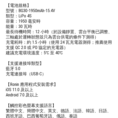
【電池規格】
型號：BG30-1950mAh-15.4V
類型：LiPo 4S
容量：1950 毫安時
能量：30 瓦時
最長待機時間：12 小時（於設備靜置、雲台平衡已調整、
三軸處於運轉狀態並只為雲台供電的條件下測得）
充電耗時：約 1.5 小時（使用 24 瓦充電器測得；推薦使用
支援 QC 2.0 或 PD 協定的充電器）
建議充電環境溫度：5℃ 至 40℃
【支援連接埠類型】
藍牙 5.0
充電連接埠（USB-C）
【Ronin 應用程式安裝需求】
iOS 11.0 及以上
Android 7.0 及以上
【觸控彩色螢幕支援語言】
繁體中文、簡體中文、英文、德語、法語、韓語、日語、
西班牙語、巴西葡萄牙語、俄語、泰語