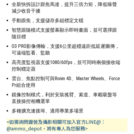
全新快拆設計跟焦馬達，提升三倍力矩，降低噪聲
減少收音干擾
手動跟焦，支援儲存多組標定文檔
智慧跟隨模式支援螢幕顯示即時畫面，並可選擇跟
隨目標
O3 PRO影像傳輸，支援6公里超穩遠距低延遲圖傳，
可遠端監看、監聽
高亮度監視器支援1080/60fps，並可同時兩個接收端
控制穩定器
雲台、焦點控制可與Ronin 4D、Master Wheels、Force
Pr組合使用
鏡像控制模式，利於安裝搖臂、索道、車載吸盤等
直接操控相機選單
多種擴充連接埠、適用專業多場景
<如需詢問露營及攝影相關可加入官方LINE@：
@ammo_depot，將有專人為您服務>