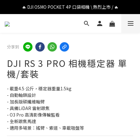
🔥 DJI OSMO POCKET 4P 口袋相機 \ 熱烈上市 / 🔥
🔥 DJI OSMO POCKET 4P 口袋相機 \ 熱烈上市 / 🔥
🔥 Insta360 Luna Ultra 雲台相機 \ 熱烈上市 / 🔥
🔥 Insta360 GO Ultra Hello Kitty 聯名限定套裝 \ 時尚上市 / 🔥
分享到
🔥 DJI OSMO POCKET 4P 口袋相機 \ 熱烈上市 / 🔥
DJI RS 3 PRO 相機穩定器 單
機/套裝
- 載重4.5 公斤，穩定器重量1.5kg
- 自動軸鎖設計
- 加長版碳纖維軸臂
- 具備LiDAR 雷射跟焦
- O3 Pro 高清影像傳輸監看
- 全新跟焦馬達
- 適用多場景：搖臂、索道、車載吸盤等