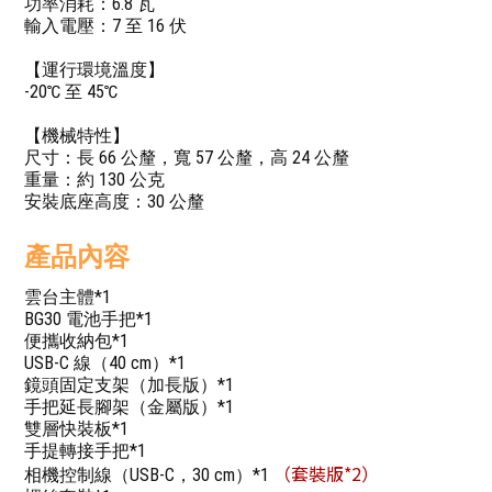
功率消耗：6.8 瓦
輸入電壓：7 至 16 伏
【運行環境溫度】
-20℃ 至 45℃
【機械特性】
尺寸：長 66 公釐，寬 57 公釐，高 24 公釐
重量：約 130 公克
安裝底座高度：30 公釐
產品內容
雲台主體*1
BG30 電池手把*1
便攜收納包*1
USB-C 線（40 cm）*1
鏡頭固定支架（加長版）*1
手把延長腳架（金屬版）*1
雙層快裝板*1
手提轉接手把*1
（套裝版*2）
相機控制線（USB-C，30 cm）*1