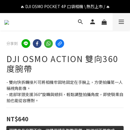
🔥 DJI OSMO POCKET 4P 口袋相機 \ 熱烈上市 / 🔥
🔥 DJI OSMO POCKET 4P 口袋相機 \ 熱烈上市 / 🔥
🔥 Insta360 Luna Ultra 雲台相機 \ 熱烈上市 / 🔥
🔥 Insta360 GO Ultra Hello Kitty 聯名限定套裝 \ 時尚上市 / 🔥
分享到
🔥 DJI OSMO POCKET 4P 口袋相機 \ 熱烈上市 / 🔥
DJI OSMO ACTION 雙向360
度腕帶
- 雙向快拆轉接片可將相機牢固地固定在手腕上，方便拍攝第一人
稱視角影像。
- 底部球頭支援360°旋轉與傾斜，輕鬆調整拍攝角度，即使騎乘自
拍也能從容應對。
NT$640