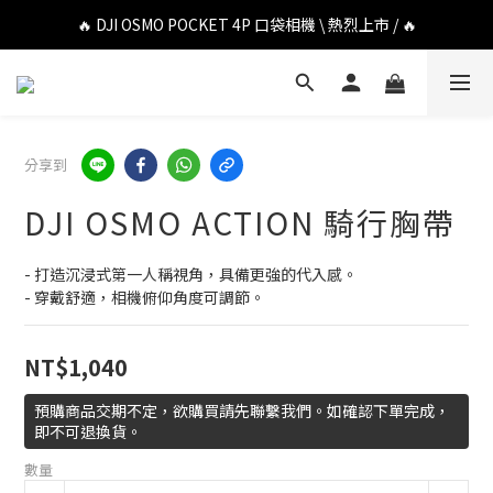
🔥 DJI OSMO POCKET 4P 口袋相機 \ 熱烈上市 / 🔥
🔥 DJI OSMO POCKET 4P 口袋相機 \ 熱烈上市 / 🔥
🔥 Insta360 Luna Ultra 雲台相機 \ 熱烈上市 / 🔥
🔥 Insta360 GO Ultra Hello Kitty 聯名限定套裝 \ 時尚上市 / 🔥
分享到
🔥 DJI OSMO POCKET 4P 口袋相機 \ 熱烈上市 / 🔥
DJI OSMO ACTION 騎行胸帶
- 打造沉浸式第一人稱視角，具備更強的代入感。
- 穿戴舒適，相機俯仰角度可調節。
NT$1,040
預購商品交期不定，欲購買請先聯繫我們。如確認下單完成，
即不可退換貨。
數量