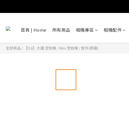
首頁 | Home
所有商品
相機專區
相機配件
全部商品
/
【DJI】大疆 空拍機
/
Mini 空拍機
/
配件(原廠)