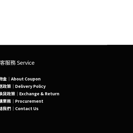
客服務 Service
物金｜About Coupon
政策｜Delivery Policy
貨政策｜Exchange & Return
購業務｜Procurement
絡我們｜Contact Us