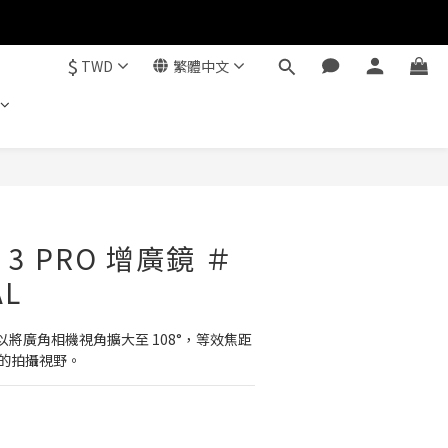
$
TWD
繁體中文
立即購買
C 3 PRO 增廣鏡 ＃
AL
將廣角相機視角擴大至 108°，等效焦距 
闊的拍攝視野。