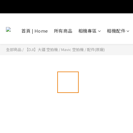
首頁 | Home
所有商品
相機專區
相機配件
全部商品
/
【DJI】大疆 空拍機
/
Mavic 空拍機
/
配件(原廠)