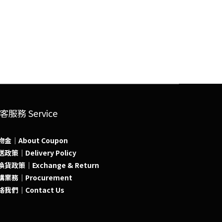
客服務 Service
物金｜About Coupon
政策｜Delivery Policy
貨政策｜Exchange & Return
購業務｜Procurement
絡我們｜Contact Us