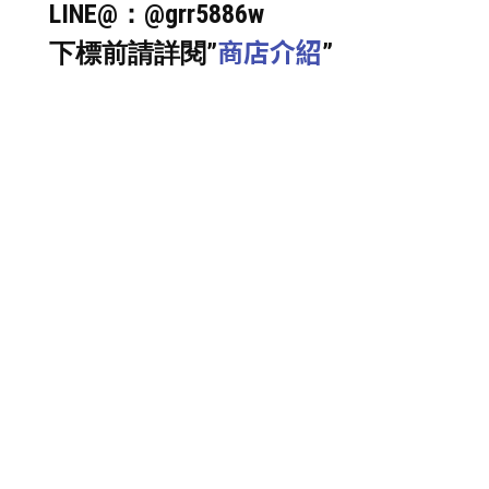
LINE@：@grr5886w
商店介紹
下標前請詳閱”
”