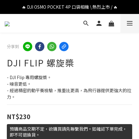
🔥 DJI OSMO POCKET 4P 口袋相機 \ 熱烈上市 / 🔥
🔥 DJI OSMO POCKET 4P 口袋相機 \ 熱烈上市 / 🔥
🔥 Insta360 Luna Ultra 雲台相機 \ 熱烈上市 / 🔥
🔥 Insta360 GO Ultra Hello Kitty 聯名限定套裝 \ 時尚上市 / 🔥
分享到
🔥 DJI OSMO POCKET 4P 口袋相機 \ 熱烈上市 / 🔥
DJI FLIP 螺旋槳
- DJI Flip 專用螺旋槳。
- 噪音更低。
- 經過精密的動平衡檢驗，推重比更高，為飛行器提供更強大的拉
力。
NT$230
預購商品交期不定，欲購買請先聯繫我們。如確認下單完成，
即不可退換貨。