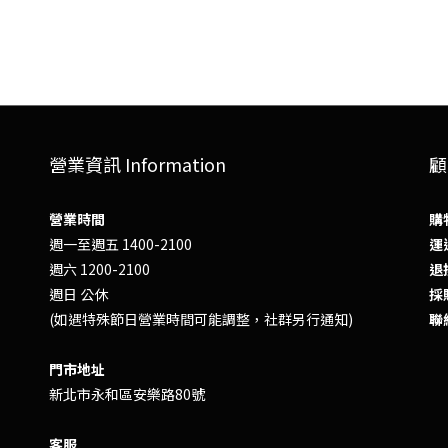
營業資訊 Information
顧
營業時間
購
週一至週五 1400-2100
運送
週六 1200-2100
退換
週日 公休
採
(如遇特殊節日營業時間可能調整，社群另行通知)
聯
門市地址
新北市永和區安樂路80號
客服