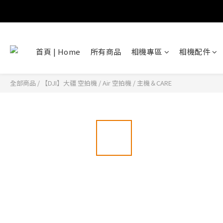
首頁 | Home
所有商品
相機專區
相機配件
全部商品
/
【DJI】大疆 空拍機
/
Air 空拍機
/
主機＆CARE