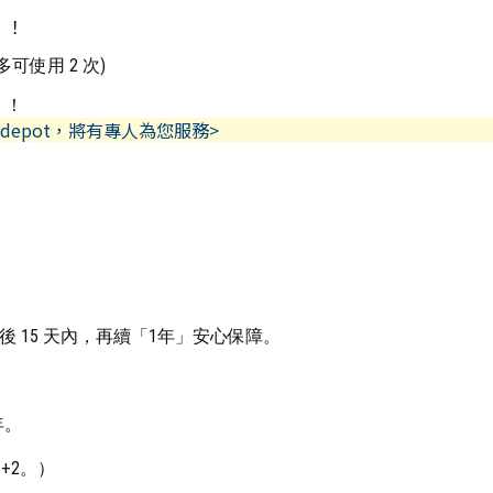
」！
可使用 2 次)
」！
depot，將有專人為您服務>
期後 15 天內，再續「1年」安心保障。
年。
+2。）