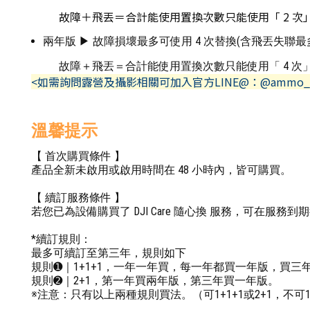
故障＋飛丟＝合計能使用置換次數只能使用「 2 次
兩年版 ▶ 故障損壞最多可使用 4 次替換(含飛丟失聯最多
故障＋飛丟＝合計能使用置換次數只能使用「 4 次
<如需詢問露營及攝影相關可加入官方LINE@：@ammo_
溫馨提示
【 首次購買條件 】
產品全新未啟用或啟用時間在 48 小時內，皆可購買。
【 續訂服務條件 】
若您已為設備購買了 DJI Care 隨心換 服務，可在服務到
*續訂規則：
最多可續訂至第三年，規則如下
規則➊｜1+1+1，一年一年買，每一年都買一年版，買三
規則➋｜2+1，第一年買兩年版，第三年買一年版。
※注意：只有以上兩種規則買法。（可1+1+1或2+1，不可1