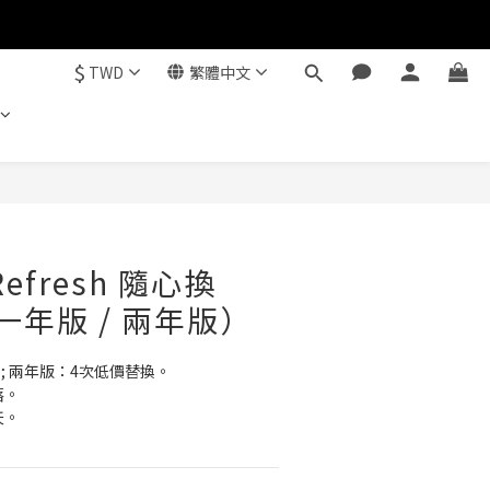
$
TWD
繁體中文
立即購買
 Refresh 隨心換
) (一年版 / 兩年版）
 ; 兩年版：4次低價替換。
落。
天。
。