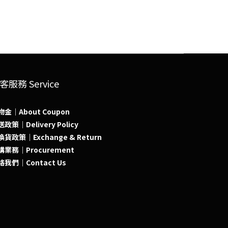
客服務 Service
物金｜About Coupon
政策｜Delivery Policy
貨政策｜Exchange & Return
購業務｜Procurement
絡我們｜Contact Us