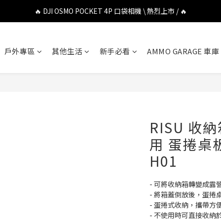
🔥 DJI OSMO POCKET 4P 口袋相機 \ 熱烈上市 / 🔥
🔥 DJI OSMO POCKET 4P 口袋相機 \ 熱烈上市 / 🔥
🔥 Insta360 Luna Ultra 雲台相機 \ 熱烈上市 / 🔥
戶外專區
其他生活
新手必看
AMMO GARAGE 車庫
🔥 Insta360 GO Ultra Hello Kitty 聯名限定套裝 \ 時尚上市 / 🔥
🔥 DJI OSMO POCKET 4P 口袋相機 \ 熱烈上市 / 🔥
RISU 收納
用 蛋捲桌板 
H01
- 可將收納箱轉變成露
- 將箱蓋倒放後，蛋捲
- 蛋捲式收納，攜帶方
- 不使用時可直接收納