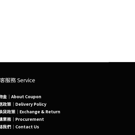
客服務 Service
物金｜About Coupon
政策｜Delivery Policy
貨政策｜Exchange & Return
購業務｜Procurement
絡我們｜Contact Us