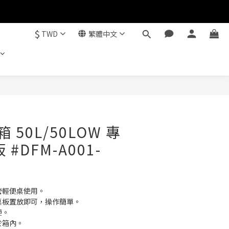
$
TWD
繁體中文
立即購買
箱 50L/50LOW 專
#DFM-A001-
營輕便桌使用。
桌板置放即可，操作簡單。
便。
於箱內。