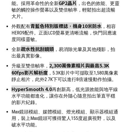
GP2晶片
能。採用革命性的全新
，出色的效能、更靈
敏的觸控操作螢幕以及雙倍幀率，輕鬆拍出超流暢
大片。
青藍色特別版標誌
，
機身10米防水
外觀配有
，相容
HERO9配件。正面LCD螢幕更清晰流暢，快門回應速
度同樣靈敏。
疏水性抗刮鏡頭
全新
，易消除光暈及其他殘影，拍
出最真實影像。
2,300萬像素相片與最高5.3K
升級至雙倍幀率，
60fps影片解析度
，5.3K影片中可擷取至1,580萬像素
靜止相片，此外2.7K下可以進行8倍速慢動作拍攝。
HyperSmooth 4.0
再創新高，低光源效能與地平線
水平功能都進化，讓你在外隨心隨意拍出筆直平穩
的影片紀錄。
Max鏡頭模組、媒體模組、燈光模組、顯示器模組通
用，裝上Max鏡頭可獲得驚人155度超廣視野，以及
破水平功能。