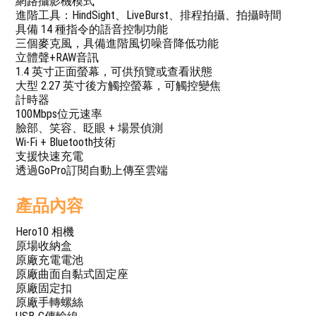
網路攝影機模式
進階工具：HindSight、LiveBurst、排程拍攝、拍攝時間
具備 14 種指令的語音控制功能
三個麥克風，具備進階風切噪音降低功能
立體聲+RAW音訊
1.4 英寸正面螢幕，可供預覽或查看狀態
大型 2.27 英寸後方觸控螢幕，可觸控變焦
計時器
100Mbps位元速率
臉部、笑容、眨眼 + 場景偵測
Wi-Fi + Bluetooth技術
支援快速充電
透過GoPro訂閱自動上傳至雲端
產品內容
Hero10 相機
原場收納盒
原廠充電電池
原廠曲面自黏式固定座
原廠固定扣
原廠手轉螺絲