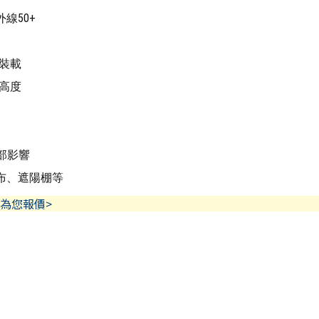
線50+
裝載
高度
部影響
布、遮陽棚等
人為您報價>