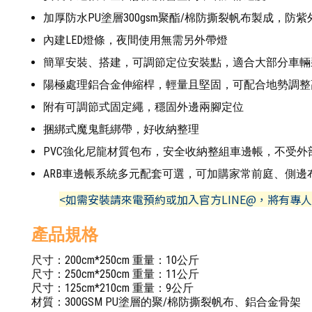
加厚防水PU塗層300gsm聚酯/棉防撕裂帆布製成，防紫外
內建LED燈條，夜間使用無需另外帶燈
簡單安裝、搭建，可調節定位安裝點，適合大部分車輛
陽極處理鋁合金伸縮桿，輕量且堅固，可配合地勢調整
附有可調節式固定繩，穩固外邊兩腳定位
捆綁式魔鬼氈綁帶，好收納整理
PVC強化尼龍材質包布，安全收納整組車邊帳，不受外
ARB車邊帳系統多元配套可選，可加購家常前庭、側邊
<如需安裝請來電預約或加入官方LINE@，將有專
產品規格
尺寸：200cm*250cm 重量：10公斤
尺寸：250cm*250cm 重量：11公斤
尺寸：125cm*210cm 重量：9公斤
材質：300GSM PU塗層的聚/棉防撕裂帆布、鋁合金骨架