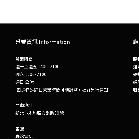
營業資訊 Information
顧
營業時間
購
週一至週五 1400-2100
運送
週六 1200-2100
退換
週日 公休
採
(如遇特殊節日營業時間可能調整，社群另行通知)
聯
門市地址
新北市永和區安樂路80號
客服
聯絡電話