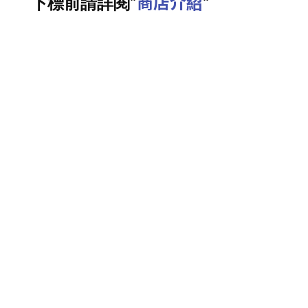
商店介紹
下標前請詳閱”
”