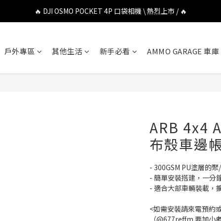
🔥 DJI OSMO POCKET 4P 口袋相機 \ 熱烈上市 / 🔥
🔥 DJI OSMO POCKET 4P 口袋相機 \ 熱烈上市 / 🔥
🔥 Insta360 Luna Ultra 雲台相機 \ 熱烈上市 / 🔥
戶外專區
其他生活
新手必看
AMMO GARAGE 車庫
🔥 Insta360 GO Ultra Hello Kitty 聯名限定套裝 \ 時尚上市 / 🔥
🔥 DJI OSMO POCKET 4P 口袋相機 \ 熱烈上市 / 🔥
ARB 4x4 A
布殼車邊
- 300GSM PU塗
- 簡單安裝搭建，一分
- 適合大部車輛裝載，
<如需安裝請來電預約或
（@677reffm 要