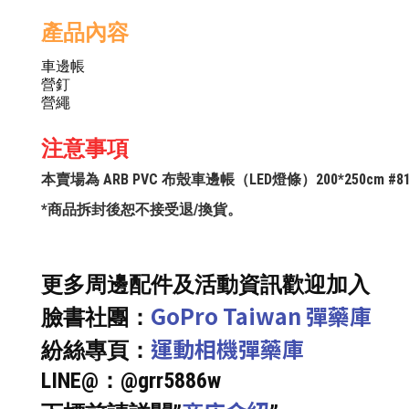
產品內容
車邊帳
營釘
營繩
注意事項
本賣場為 ARB PVC 布殼車邊帳（LED燈條）200*250cm 
*商品拆封後恕不接受退/換貨。
更多周邊配件及活動資訊歡迎加入
GoPro Taiwan 彈藥庫
臉書社團：
運動相機彈藥庫
紛絲專頁：
LINE@：@grr5886w