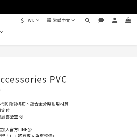
$
TWD
繁體中文
立即購買
ccessories PVC
帳
層的聚/棉防撕裂帆布、鋁合金骨架耐用材質
鐘定位
擴展露營空間
加入官方LINE@
加小老鼠！），將有專人為您報價>