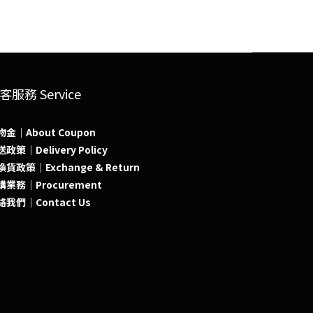
客服務 Service
物金｜About Coupon
政策｜Delivery Policy
貨政策｜Exchange & Return
購業務｜Procurement
絡我們｜Contact Us