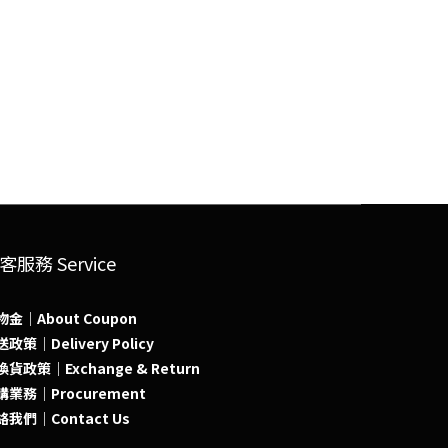
客服務 Service
物金｜About Coupon
政策｜Delivery Policy
貨政策｜Exchange & Return
購業務｜Procurement
絡我們｜Contact Us