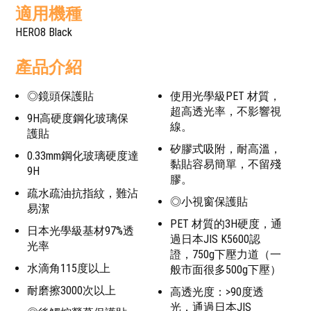
適用機種
HERO8 Black
產品介紹
◎鏡頭保護貼
使用光學級PET 材質，
超高透光率，不影響視
9H高硬度鋼化玻璃保
線。
護貼
矽膠式吸附，耐高溫，
0.33mm鋼化玻璃硬度達
黏貼容易簡單，不留殘
9H
膠。
疏水疏油抗指紋，難沾
◎小視窗保護貼
易潔
PET 材質的3H硬度，通
日本光學級基材97%透
過日本JIS K5600認
光率
證，750g下壓力道（一
水滴角115度以上
般市面很多500g下壓）
耐磨擦3000次以上
高透光度：>90度透
光，通過日本JIS