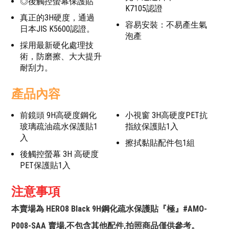
◎後觸控螢幕保護貼
K7105認證
真正的3H硬度，通過
容易安裝：不易產生氣
日本JIS K5600認證。
泡產
採用最新硬化處理技
術，防磨擦、大大提升
耐刮力。
產品內容
前鏡頭 9H高硬度鋼化
小視窗 3H高硬度PET抗
玻璃疏油疏水保護貼1
指紋保護貼1入
入
擦拭黏貼配件包1組
後觸控螢幕 3H 高硬度
PET保護貼1入
注意事項
本賣場為 HERO8 Black 9H鋼化疏水保護貼『極』#AMO-
P008-SAA 賣場,不包含其他配件,拍照商品僅供參考。