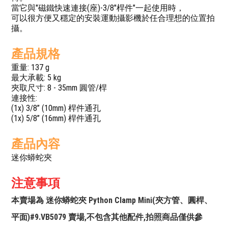
當它與"磁鐵快速連接(座)-3/8"桿件"一起使用時，
可以很方便又穩定的安裝運動攝影機於任合理想的位置拍
攝。
產品規格
重量: 137 g
最大承載: 5 kg
夾取尺寸: 8 - 35mm 圓管/桿
連接性:
(1x) 3/8” (10mm) 桿件通孔
(1x) 5/8” (16mm) 桿件通孔
產品內容
迷你蟒蛇夾
注意事項
本賣場為 迷你蟒蛇夾 Python Clamp Mini(夾方管、圓桿、
平面)#9.VB5079 賣場,不包含其他配件,拍照商品僅供參