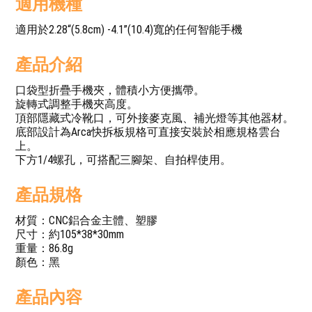
適用機種
適用於2.28“(5.8cm) -4.1”(10.4)寬的任何智能手機
產品介紹
口袋型折疊手機夾，體積小方便攜帶。
旋轉式調整手機夾高度。
頂部隱藏式冷靴口，可外接麥克風、補光燈等其他器材。
底部設計為Arca快拆板規格可直接安裝於相應規格雲台
上。
下方1/4螺孔，可搭配三腳架、自拍桿使用。
產品規格
材質：CNC鋁合金主體、塑膠
尺寸：約105*38*30mm
重量：86.8g
顏色：黑
產品內容